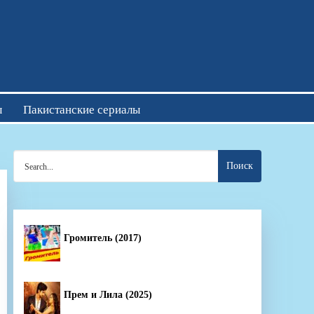
отреть онлайн
ы
Пакистанские сериалы
Search
for:
Громитель (2017)
Прем и Лила (2025)