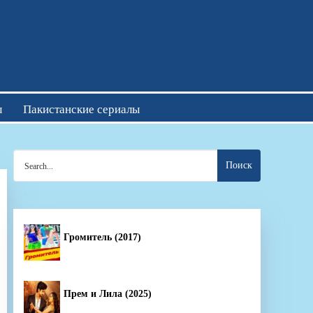
отреть онлайн
ы
Пакистанские сериалы
Search
for:
Громитель (2017)
Прем и Лила (2025)