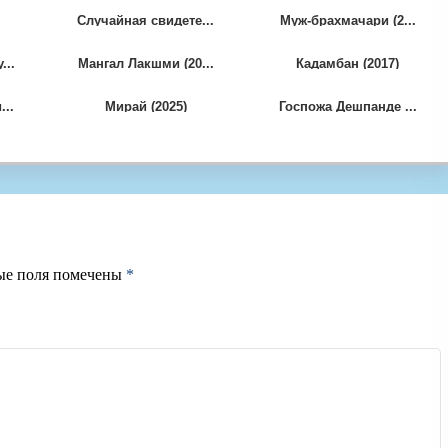
Случайная свидете...
Муж-брахмачари (2...
...
Мангал Лакшми (20...
Кадамбан (2017)
..
Мирай (2025)
Госпожа Дешпанде ...
ые поля помечены
*