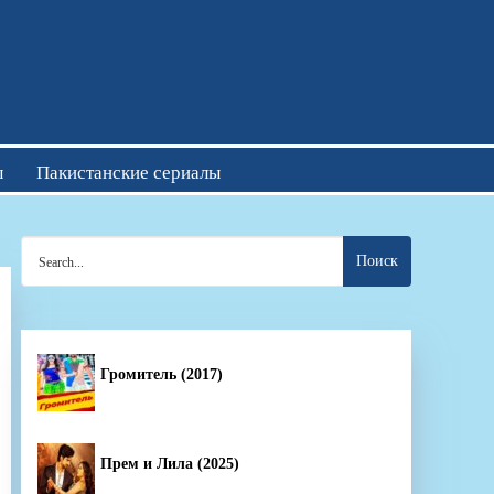
отреть онлайн
ы
Пакистанские сериалы
Search
for:
Громитель (2017)
Прем и Лила (2025)