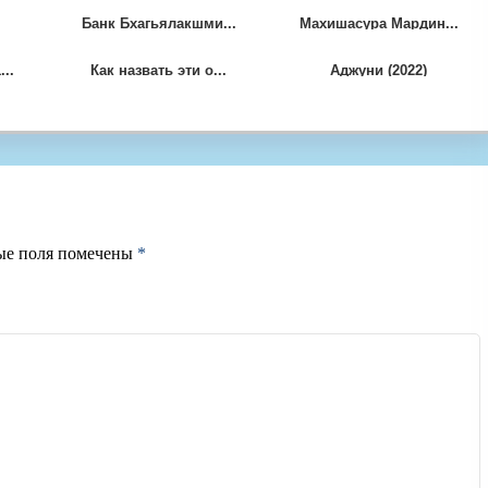
Банк Бхагьялакшми...
Махишасура Мардин...
..
Как назвать эти о...
Аджуни (2022)
ые поля помечены
*