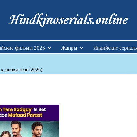
Индийские фильмы см
йские фильмы 2026
Жанры
Индийские сериал
в любви тебе (2026)