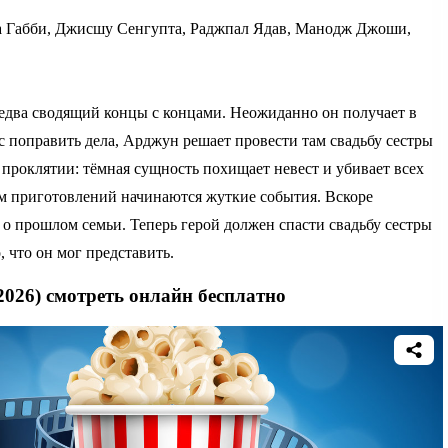
а Габби, Джисшу Сенгупта, Раджпал Ядав, Манодж Джоши,
 едва сводящий концы с концами. Неожиданно он получает в
с поправить дела, Арджун решает провести там свадьбу сестры
роклятии: тёмная сущность похищает невест и убивает всех
лом приготовлений начинаются жуткие события. Вскоре
о прошлом семьи. Теперь герой должен спасти свадьбу сестры
, что он мог представить.
2026) смотреть онлайн бесплатно