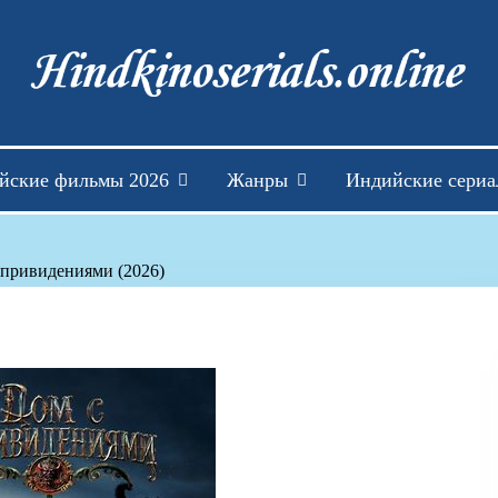
Индийские фильмы см
йские фильмы 2026
Жанры
Индийские сери
 привидениями (2026)