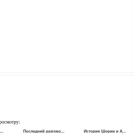
росмотру:
..
Последний разгово...
История Шории и А...