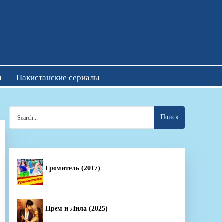
отреть онлайн
ы
Пакистанские сериалы
Search
for:
Громитель (2017)
Прем и Лила (2025)