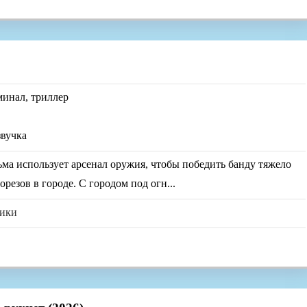
минал, триллер
звучка
ма использует арсенал оружия, чтобы победить банду тяжело
резов в городе. С городом под огн...
вики