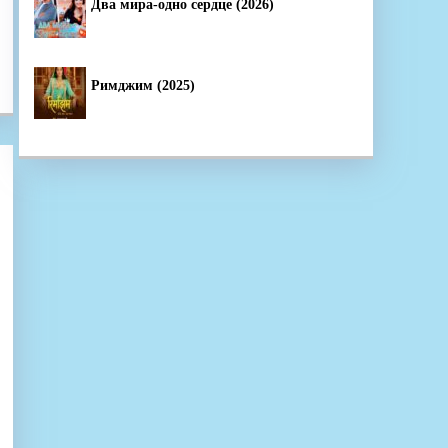
Два мира-одно сердце (2026)
Римджим (2025)