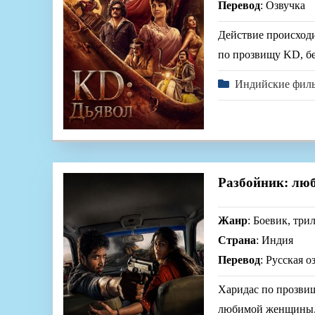
Перевод
: Озвучка
Действие происходи
по прозвищу KD, бе
Индийские фил
Разбойник: люб
Жанр
: Боевик, три
Страна
: Индия
Перевод
: Русская о
Харидас по прозвищ
любимой женщины. П