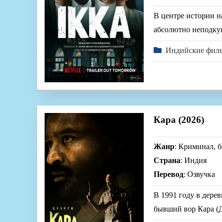
В центре истории 
абсолютно неподкуп
Индийские фил
Кара (2026)
Жанр
: Криминал, б
Страна
: Индия
Перевод
: Озвучка
В 1991 году в дере
бывший вор Кара (Д