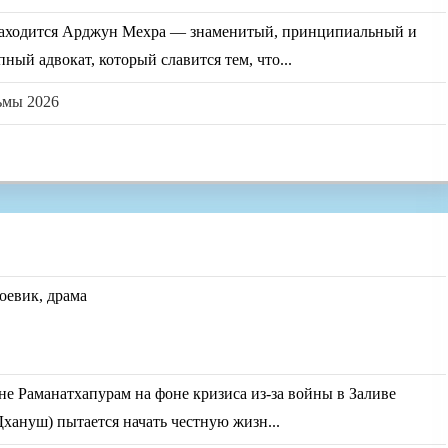
находится Арджун Мехра — знаменитый, принципиальный и
ный адвокат, который славится тем, что...
ьмы 2026
оевик, драма
вне Раманатхапурам на фоне кризиса из-за войны в Заливе
хануш) пытается начать честную жизн...