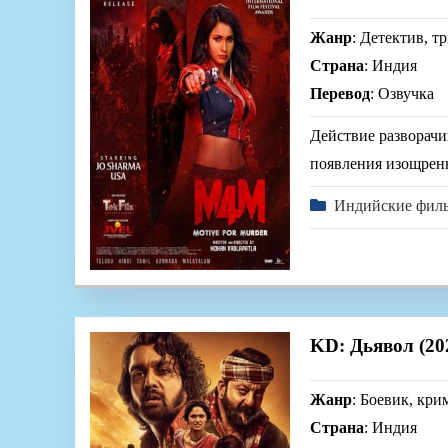
Жанр
: Детектив, т
Страна
: Индия
Перевод
: Озвучка
Действие разворачи
появления изощренн
Индийские фил
KD: Дьявол (20
Жанр
: Боевик, кри
Страна
: Индия