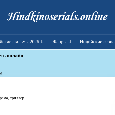
Индийские фильмы см
йские фильмы 2026
Жанры
Индийские сери
ть онлайн
ы
рама, триллер