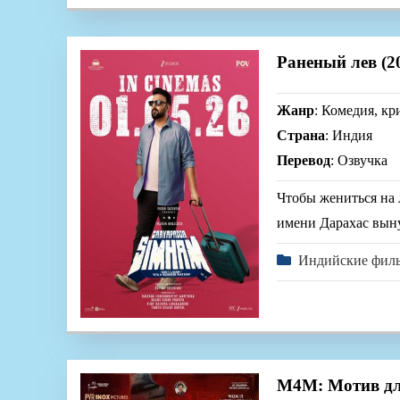
Раненый лев (2
Жанр
: Комедия, к
Страна
: Индия
Перевод
: Озвучка
Чтобы жениться на 
имени Дарахас выну
Индийские фил
M4M: Мотив для