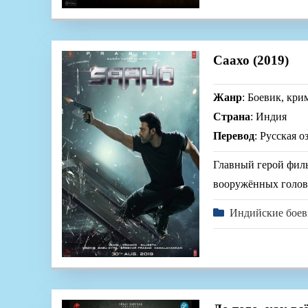
Саахо (2019)
Жанр
: Боевик, кри
Страна
: Индия
Перевод
: Русская о
Главный герой филь
вооружённых голово
Индийские бое