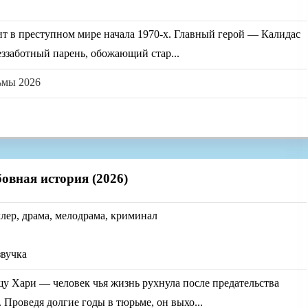
т в преступном мире начала 1970-х. Главный герой — Калидас
ззаботный парень, обожающий стар...
ьмы 2026
овная история (2026)
ллер, драма, мелодрама, криминал
звучка
у Хари — человек чья жизнь рухнула после предательства
роведя долгие годы в тюрьме, он выхо...