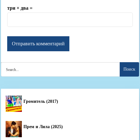
три × два =
Search
for:
Громитель (2017)
Прем и Лила (2025)