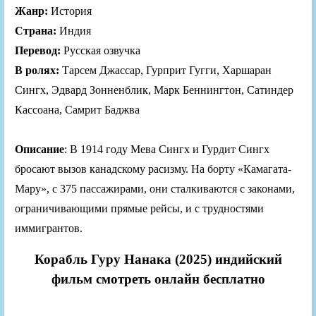
Жанр:
История
Страна:
Индия
Перевод:
Русская озвучка
В ролях:
Тарсем Джассар, Гурприт Гугги, Харшаран
Сингх, Эдвард Зонненблик, Марк Беннингтон, Сатиндер
Кассоана, Самрит Баджва
Описание
: В 1914 году Мева Сингх и Гурдит Сингх
бросают вызов канадскому расизму. На борту «Камагата-
Мару», с 375 пассажирами, они сталкиваются с законами,
ограничивающими прямые рейсы, и с трудностями
иммигрантов.
Корабль Гуру Нанака (2025) индийский
фильм смотреть онлайн бесплатно