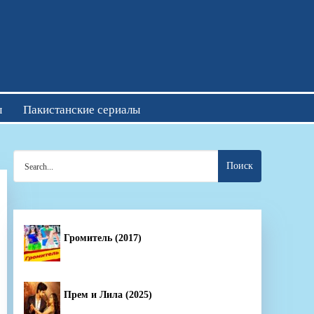
отреть онлайн
ы
Пакистанские сериалы
Search
for:
Громитель (2017)
Прем и Лила (2025)