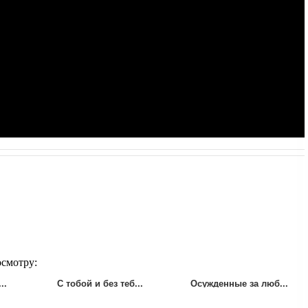
осмотру:
..
С тобой и без теб...
Осужденные за люб...