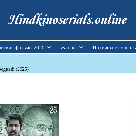
Индийские фильмы см
йские фильмы 2026
Жанры
Индийские сериал
родный (2025)