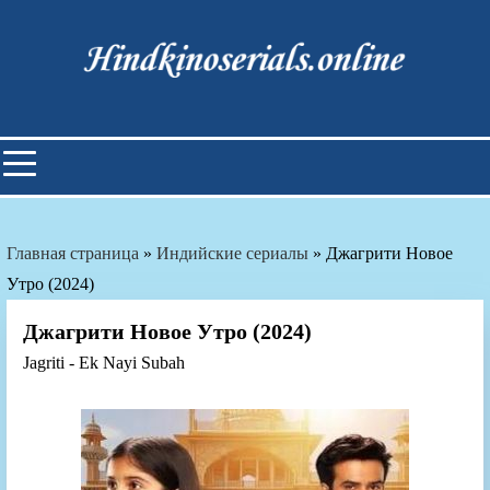
Skip
to
content
Индийские фильмы смотреть
онлайн
Главная страница
»
Индийские сериалы
»
Джагрити Новое
Утро (2024)
Джагрити Новое Утро (2024)
Jagriti - Ek Nayi Subah