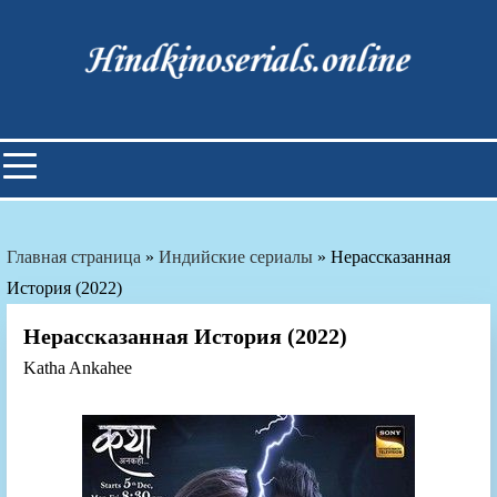
Skip
to
content
Индийские фильмы смотреть
онлайн
Главная страница
»
Индийские сериалы
»
Нерассказанная
История (2022)
Нерассказанная История (2022)
Katha Ankahee