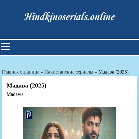
Skip
to
content
Индийские фильмы смотреть
онлайн
Главная страница
»
Пакистанские сериалы
»
Мадава (2025)
Мадава (2025)
Madawa