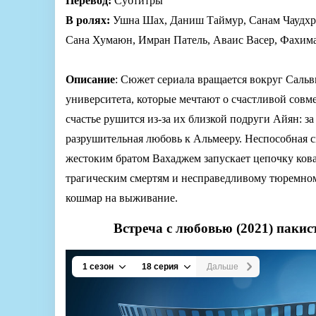
Перевод:
Субтитры
В ролях:
Ушна Шах, Даниш Таймур, Санам Чаудхри
Сана Хумаюн, Имран Патель, Аваис Васер, Фахим
Описание
: Сюжет сериала вращается вокруг Саль
университета, которые мечтают о счастливой совм
счастье рушится из-за их близкой подруги Айян: з
разрушительная любовь к Альмееру. Неспособная с
жестоким братом Вахаджем запускает цепочку кова
трагическим смертям и несправедливому тюремно
кошмар на выживание.
Встреча с любовью (2021) пакис