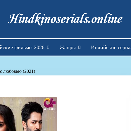
Индийские фильмы см
йские фильмы 2026
Жанры
Индийские сери
 с любовью (2021)