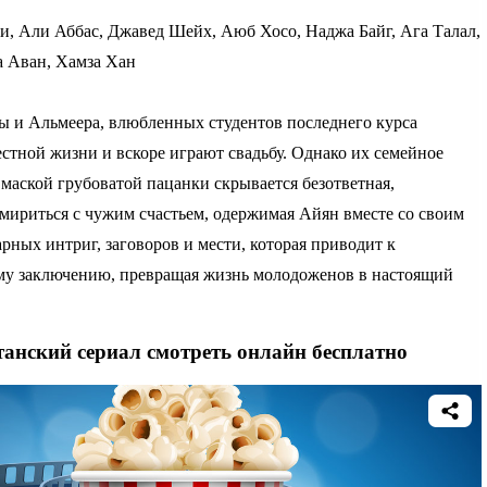
, Али Аббас, Джавед Шейх, Аюб Хосо, Наджа Байг, Ага Талал,
а Аван, Хамза Хан
вы и Альмеера, влюбленных студентов последнего курса
естной жизни и вскоре играют свадьбу. Однако их семейное
а маской грубоватой пацанки скрывается безответная,
мириться с чужим счастьем, одержимая Айян вместе со своим
рных интриг, заговоров и мести, которая приводит к
му заключению, превращая жизнь молодоженов в настоящий
танский сериал смотреть онлайн бесплатно