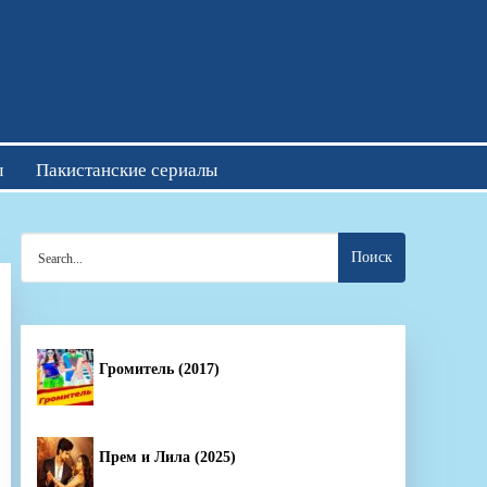
отреть онлайн
ы
Пакистанские сериалы
Search
for:
Громитель (2017)
Прем и Лила (2025)