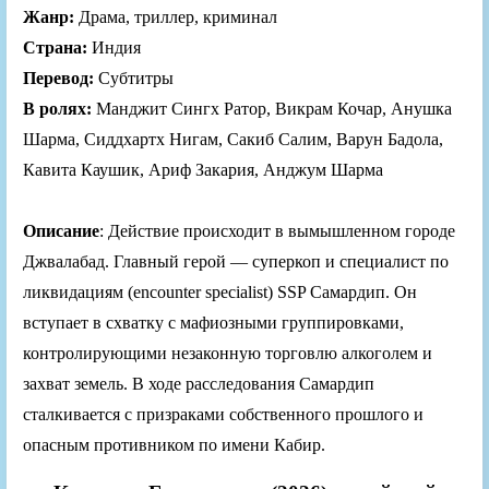
Жанр:
Драма, триллер, криминал
Страна:
Индия
Перевод:
Субтитры
В ролях:
Манджит Сингх Ратор, Викрам Кочар, Анушка
Шарма, Сиддхартх Нигам, Сакиб Салим, Варун Бадола,
Кавита Каушик, Ариф Закария, Анджум Шарма
Описание
: Действие происходит в вымышленном городе
Джвалабад. Главный герой — суперкоп и специалист по
ликвидациям (encounter specialist) SSP Самардип. Он
вступает в схватку с мафиозными группировками,
контролирующими незаконную торговлю алкоголем и
захват земель. В ходе расследования Самардип
сталкивается с призраками собственного прошлого и
опасным противником по имени Кабир.