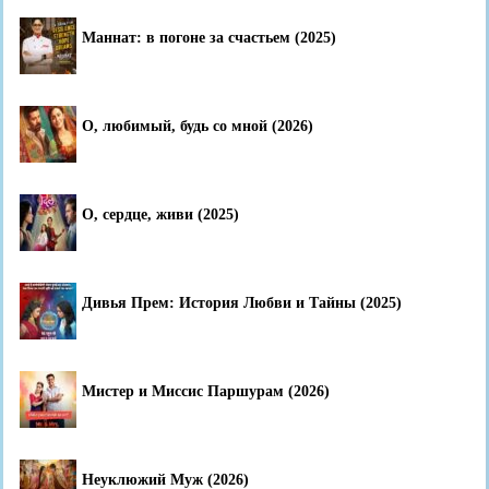
Маннат: в погоне за счастьем (2025)
О, любимый, будь со мной (2026)
О, сердце, живи (2025)
Дивья Прем: История Любви и Тайны (2025)
Мистер и Миссис Паршурам (2026)
Неуклюжий Муж (2026)