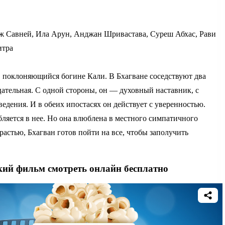
 Савней, Ила Арун, Анджан Шривастава, Суреш Абхас, Рави
итра
 поклоняющийся богине Кали. В Бхагване соседствуют два
цательная. С одной стороны, он — духовный наставник, с
дения. И в обеих ипостасях он действует с уверенностью.
ляется в нее. Но она влюблена в местного симпатичного
растью, Бхагван готов пойти на все, чтобы заполучить
кий фильм смотреть онлайн бесплатно