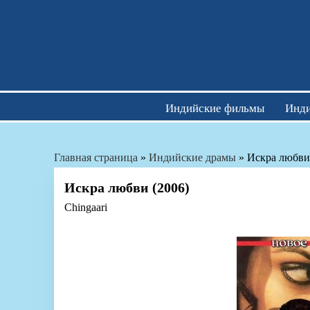
Skip
to
content
Индийские фильмы
Инди
Главная страница
»
Индийские драмы
»
Искра любви
Искра любви (2006)
Chingaari