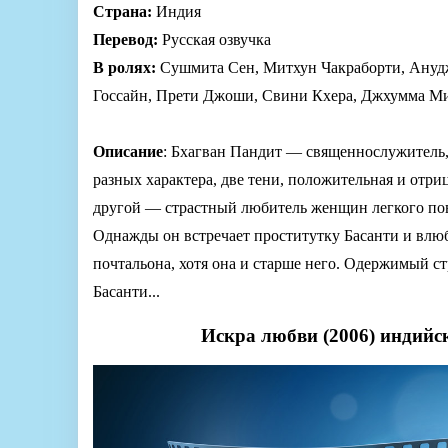
Страна:
Индия
Перевод:
Русская озвучка
В ролях:
Сушмита Сен, Митхун Чакраборти, Анудж
Госсайн, Прети Джоши, Свини Кхера, Джхумма М
Описание
: Бхагван Пандит — священнослужитель,
разных характера, две тени, положительная и отри
другой — страстный любитель женщин легкого пове
Однажды он встречает проститутку Басанти и влюб
почтальона, хотя она и старше него. Одержимый ст
Басанти...
Искра любви (2006) индийс