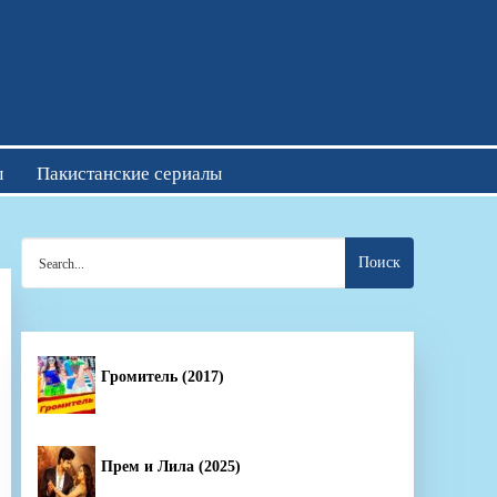
отреть онлайн
ы
Пакистанские сериалы
Search
for:
Громитель (2017)
Прем и Лила (2025)