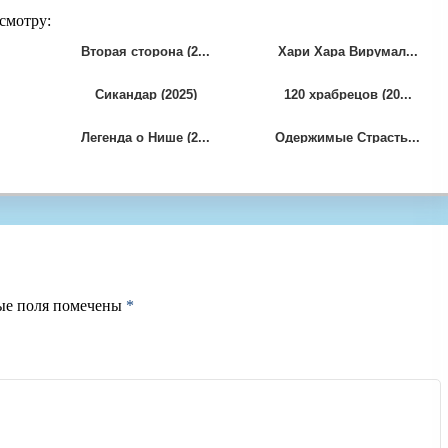
смотру:
Вторая cторона (2...
Хари Хара Вирумал...
Сикандар (2025)
120 храбрецов (20...
Легенда о Нише (2...
Одержимые Страсть...
ые поля помечены
*