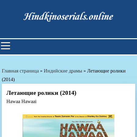
Skip
to
content
Индийские фильмы смотреть
онлайн
Главная страница
»
Индийские драмы
»
Летающие ролики
(2014)
Летающие ролики (2014)
Hawaa Hawaai