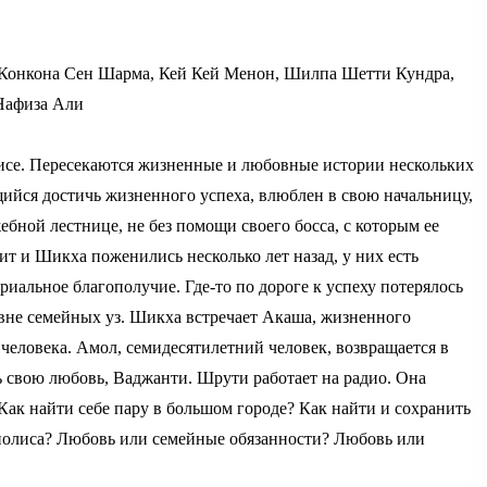
 Конкона Сен Шарма, Кей Кей Менон, Шилпа Шетти Кундра,
Нафиза Али
лисе. Пересекаются жизненные и любовные истории нескольких
щийся достичь жизненного успеха, влюблен в свою начальницу,
ебной лестнице, не без помощи своего босса, с которым ее
т и Шикха поженились несколько лет назад, у них есть
риальное благополучие. Где-то по дороге к успеху потерялось
вне семейных уз. Шикха встречает Акаша, жизненного
 человека. Амол, семидесятилетний человек, возвращается в
ь свою любовь, Ваджанти. Шрути работает на радио. Она
 Как найти себе пару в большом городе? Как найти и сохранить
полиса? Любовь или семейные обязанности? Любовь или