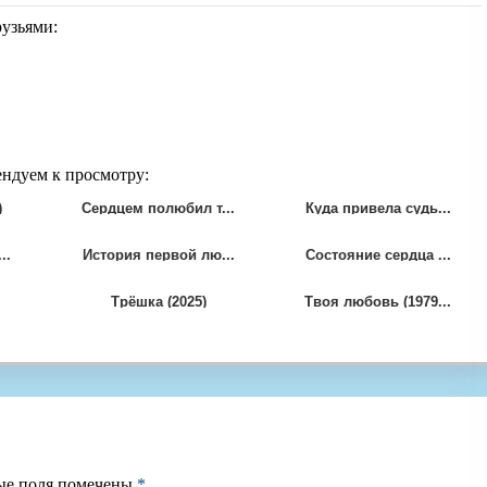
рузьями:
ендуем к просмотру:
)
Сердцем полюбил т...
Куда привела судь...
..
История первой лю...
Состояние сердца ...
Трёшка (2025)
Твоя любовь (1979...
ые поля помечены
*