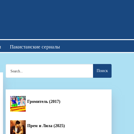
отреть онлайн
ы
Пакистанские сериалы
Search
for:
Громитель (2017)
Прем и Лила (2025)