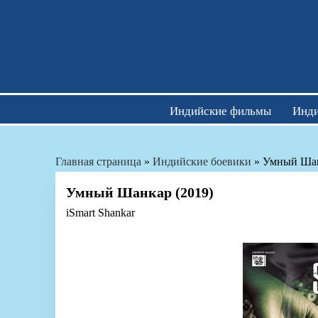
Skip
to
content
Индийские фильмы
Инди
Главная страница
»
Индийские боевики
»
Умный Шан
Умный Шанкар (2019)
iSmart Shankar