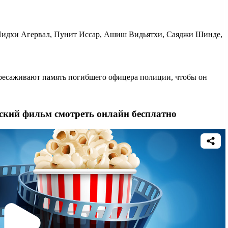
 Нидхи Агервал, Пунит Иссар, Ашиш Видьятхи, Саяджи Шинде,
ресаживают память погибшего офицера полиции, чтобы он
кий фильм смотреть онлайн бесплатно