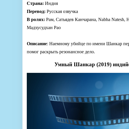
Страна:
Индия
Перевод:
Русская озвучка
В ролях:
Рам, Сатьядев Канчарана, Nabha Natesh,
Мадхусудхан Рао
Описание
: Наемному убийце по имени Шанкар пе
помог раскрыть резонансное дело.
Умный Шанкар (2019) индийс