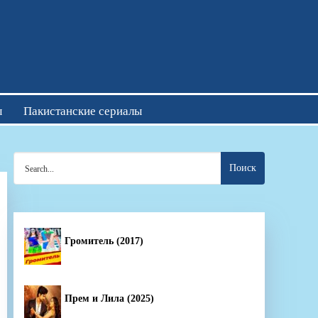
отреть онлайн
ы
Пакистанские сериалы
Search
for:
Громитель (2017)
Прем и Лила (2025)