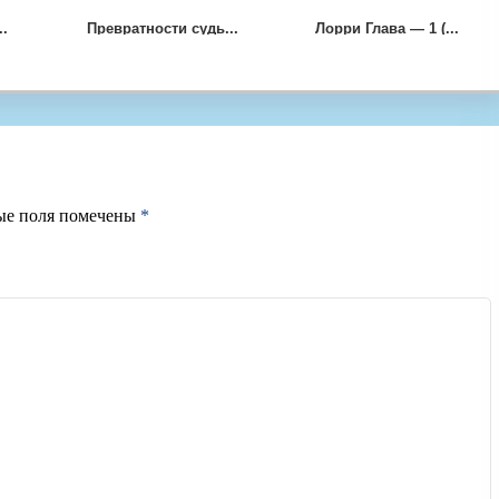
..
Превратности судь...
Лорри Глава — 1 (...
ые поля помечены
*