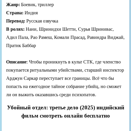
Жанр:
Боевик, триллер
Страна:
Индия
Перевод:
Русская озвучка
В ролях:
Нани, Шринидхи Шетти, Сурья Шринивас,
Адил Пала, Рао Рамеш, Комали Прасад, Равиндра Виджай,
Пратик Баббар
Описание
: Чтобы проникнуть в культ CTK, где членство
покупается ритуальными убийствами, старший инспектор
Арджун Саркар переступает все границы. Всё что бы
попасть на ежегодное тайное собрание убийц, но сможет
ли он выжить оказавшись среди психопатов.
Убойный отдел: третье дело (2025) индийский
фильм смотреть онлайн бесплатно