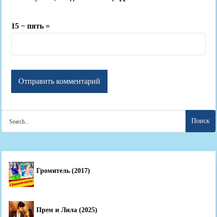
15 − пять =
Search
for:
Громитель (2017)
Прем и Лила (2025)