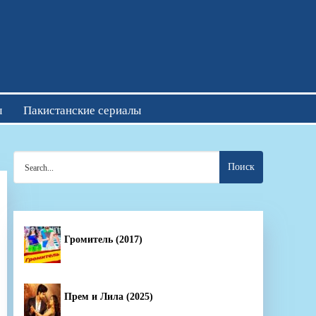
отреть онлайн
ы
Пакистанские сериалы
Search
for:
Громитель (2017)
Прем и Лила (2025)