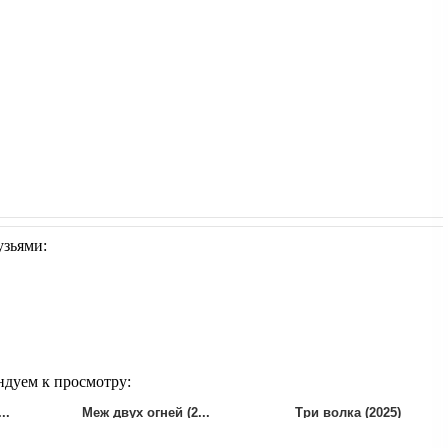
узьями:
ндуем к просмотру:
..
Меж двух огней (2...
Три волка (2025)