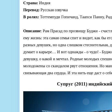
Страна:
Индия
Перевод:
Русская озвучка
В ролях:
Тоттемпуди Гопичанд, Таапси Панну, Рад
Описание
: Рам Прасад по прозвищу Буджи - счаст
ему жизнь: эта самая семья спит и видит, как бы 
разных девушек, но одна слишком стеснительная, 
думает о карьере… И вот однажды - о чудо! - Буд
девушку, о какой и мечтал. Родные молодых спешн
молодожены со скандалом рвут отношения. Но манг
связывающая два сердца. И эта нить еще даст о себе
Супруг (2011) индийски