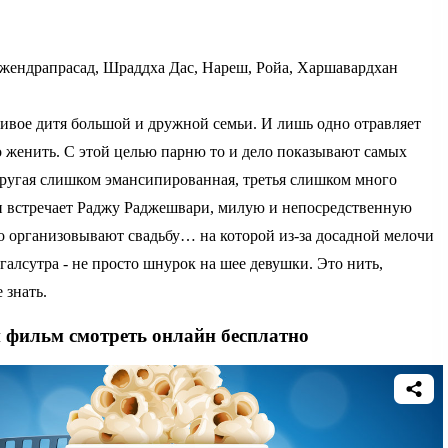
жендрапрасад, Шраддха Дас, Нареш, Ройа, Харшавардхан
ливое дитя большой и дружной семьи. И лишь одно отравляет
его женить. С этой целью парню то и дело показывают самых
другая слишком эмансипированная, третья слишком много
жи встречает Раджу Раджешвари, милую и непосредственную
о организовывают свадьбу… на которой из-за досадной мелочи
алсутра - не просто шнурок на шее девушки. Это нить,
 знать.
й фильм смотреть онлайн бесплатно