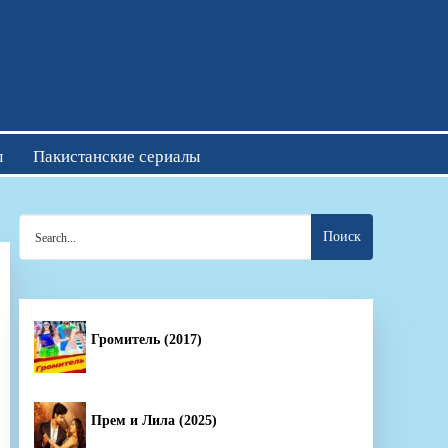
отреть онлайн
ы
Пакистанские сериалы
Search
for:
Громитель (2017)
Прем и Лила (2025)