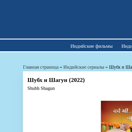
Skip
to
content
Индийские фильмы
Инди
Главная страница
»
Индийские сериалы
»
Шубх и Ша
Шубх и Шагун (2022)
Shubh Shagun