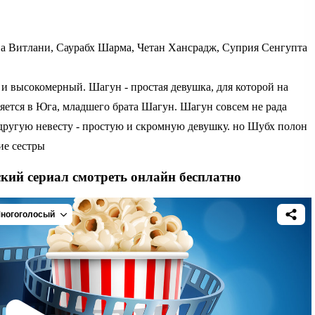
 Витлани, Саурабх Шарма, Четан Хансрадж, Суприя Сенгупта
 и высокомерный. Шагун - простая девушка, для которой на
яется в Юга, младшего брата Шагун. Шагун совсем не рада
а другую невесту - простую и скромную девушку. но Шубх полон
ие сестры
кий сериал смотреть онлайн бесплатно