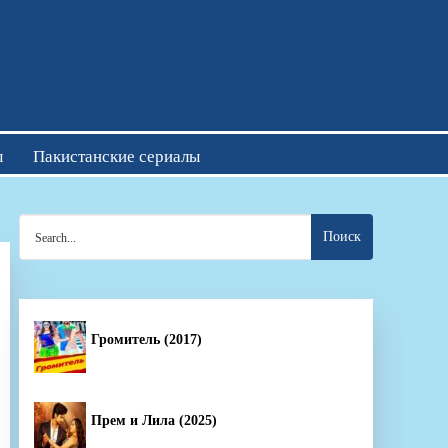
отреть онлайн
ы
Пакистанские сериалы
Search
for:
Громитель (2017)
Прем и Лила (2025)