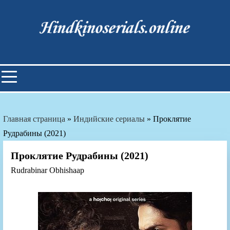
Skip
to
content
Индийские фильмы смотреть
онлайн
Главная страница
»
Индийские сериалы
»
Проклятие
Рудрабины (2021)
Проклятие Рудрабины (2021)
Rudrabinar Obhishaap