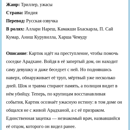
Жанр:
Триллер, ужасы
Страна:
Индия
Перевод:
Русская озвучка
В ролях:
Аллари Нареш, Камакши Бхаскарла, П. Сай
Кумар, Аниш Курувилла, Харша Чемуду
Описание
: Картик идёт на преступление, чтобы помочь
соседке Арадхане. Войдя в её запертый дом, он находит
саму девушку и даже беседует с ней. Но поднявшись
наверх, обнаруживает её труп, мёртвый уже несколько
дней. Шок и травма стирают память, а полиция видит в
нём убийцу. Теперь, по крупицам восстанавливая
события, Картик осознаёт ужасную истину: в том доме он
общался не с живой Арадханой, а с её призраком.
Единственная зацепка — незнакомый врач, назвавшийся
её отцом, которого он видел ранее.