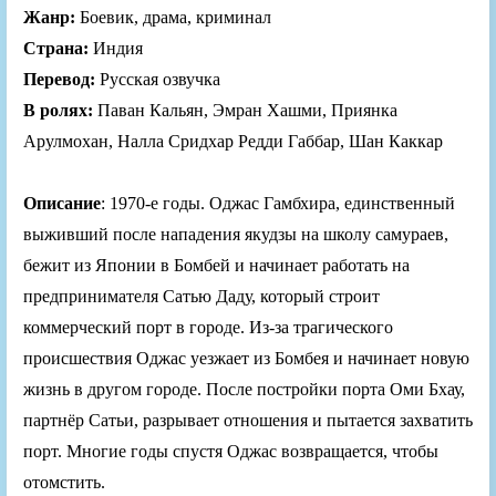
Жанр:
Боевик, драма, криминал
Страна:
Индия
Перевод:
Русская озвучка
В ролях:
Паван Кальян, Эмран Хашми, Приянка
Арулмохан, Налла Сридхар Редди Габбар, Шан Каккар
Описание
: 1970-е годы. Оджас Гамбхира, единственный
выживший после нападения якудзы на школу самураев,
бежит из Японии в Бомбей и начинает работать на
предпринимателя Сатью Даду, который строит
коммерческий порт в городе. Из-за трагического
происшествия Оджас уезжает из Бомбея и начинает новую
жизнь в другом городе. После постройки порта Оми Бхау,
партнёр Сатьи, разрывает отношения и пытается захватить
порт. Многие годы спустя Оджас возвращается, чтобы
отомстить.