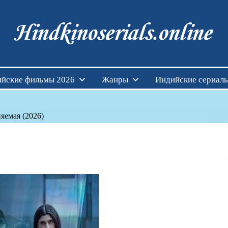
Индийские фильмы см
йские фильмы 2026
Жанры
Индийские сериал
яемая (2026)