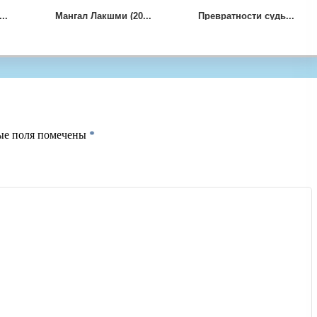
..
Мангал Лакшми (20...
Превратности судь...
ые поля помечены
*