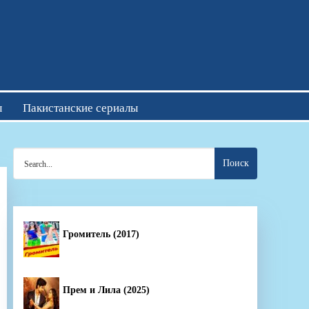
отреть онлайн
ы
Пакистанские сериалы
Search
for:
Громитель (2017)
Прем и Лила (2025)