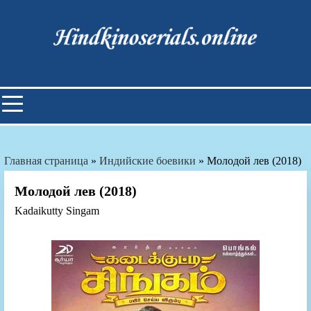
Skip
to
content
Индийские фильмы смотреть
онлайн
Главная страница
»
Индийские боевики
»
Молодой лев (2018)
Молодой лев (2018)
Kadaikutty Singam