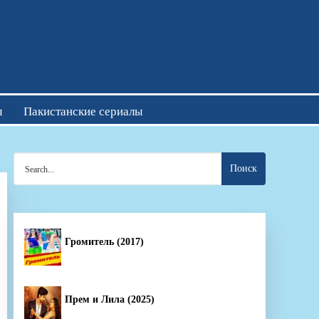
отреть онлайн
ы
Пакистанские сериалы
Search
for:
Громитель (2017)
Прем и Лила (2025)