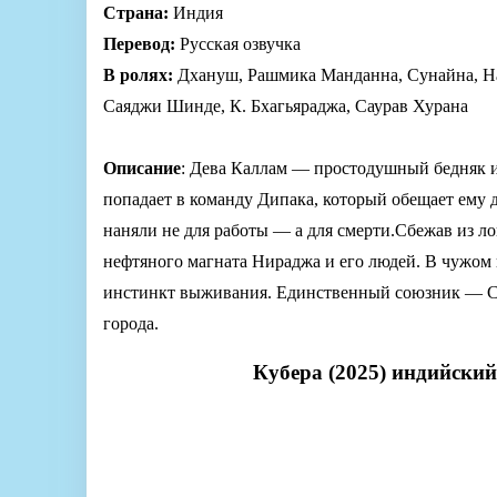
Страна:
Индия
Перевод:
Русская озвучка
В ролях:
Дхануш, Рашмика Манданна, Сунайна, На
Саяджи Шинде, К. Бхагьяраджа, Саурав Хурана
Описание
: Дева Каллам — простодушный бедняк и
попадает в команду Дипака, который обещает ему д
наняли не для работы — а для смерти.Сбежав из л
нефтяного магната Нираджа и его людей. В чужом 
инстинкт выживания. Единственный союзник — Сам
города.
Кубера (2025) индийски