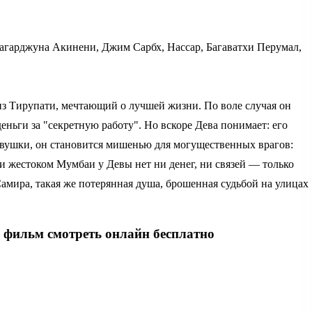
гарджуна Акинени, Джим Сарбх, Нассар, Багаватхи Перумал,
з Тирупати, мечтающий о лучшей жизни. По воле случая он
еньги за "секретную работу". Но вскоре Дева понимает: его
овушки, он становится мишенью для могущественных врагов:
и жестоком Мумбаи у Девы нет ни денег, ни связей — только
ира, такая же потерянная душа, брошенная судьбой на улицах
й фильм смотреть онлайн бесплатно