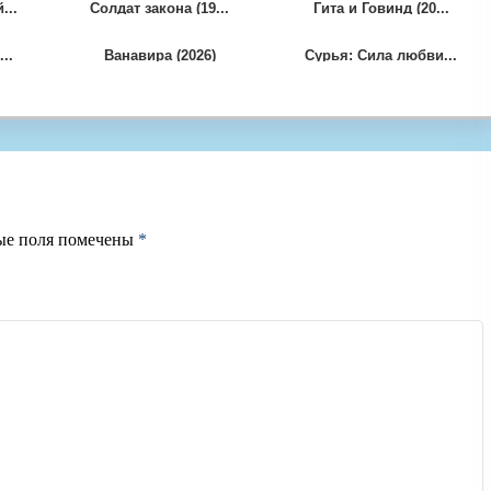
...
Солдат закона (19...
Гита и Говинд (20...
..
Ванавира (2026)
Сурья: Сила любви...
ые поля помечены
*