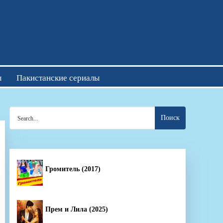
отреть онлайн
ы
Пакистанские сериалы
Search
for:
Громитель (2017)
Прем и Лила (2025)