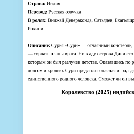
Страна:
Индия
Перевод:
Русская озвучка
В ролях:
Виджай Девераконда, Сатьядев, Бхагьяшр
Рохини
Описание
: Сурья «Сури» — отчаянный констебль,
— сорвать планы врага. Но в аду острова Диви ег
которым он был разлучен детстве. Оказавшись по
долгом и кровью. Сури предстоит опасная игра, гд
единственного родного человека. Сможет ли он вы
Королевство (2025) индийс