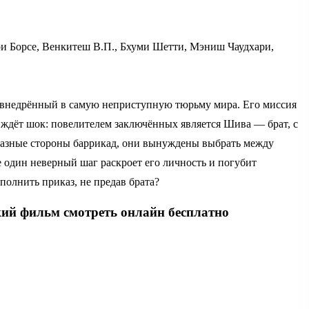
и Борсе, Венкитеш В.П., Бхуми Шетти, Мэниш Чаудхари,
 внедрённый в самую неприступную тюрьму мира. Его миссия
о ждёт шок: повелителем заключённых является Шива — брат, с
 разные стороны баррикад, они вынуждены выбрать между
е один неверный шаг раскроет его личность и погубит
полнить приказ, не предав брата?
кий фильм смотреть онлайн бесплатно