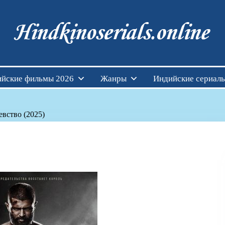
Индийские фильмы см
йские фильмы 2026
Жанры
Индийские сериал
евство (2025)