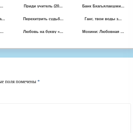
..
Приди учитель (20...
Банк Бхагьялакшми...
...
Перехитрить судьб...
Ганг, твои воды з...
..
Любовь на букву «...
Мохини: Любовная ...
ые поля помечены
*