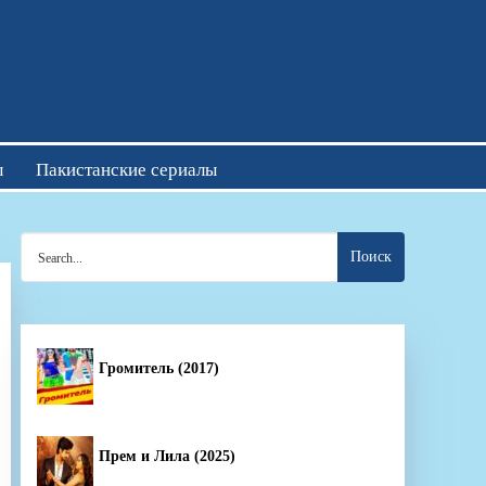
отреть онлайн
ы
Пакистанские сериалы
Search
for:
Громитель (2017)
Прем и Лила (2025)