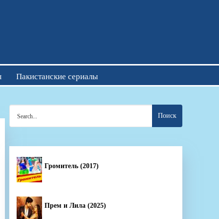
отреть онлайн
ы
Пакистанские сериалы
Search
for:
Громитель (2017)
Прем и Лила (2025)