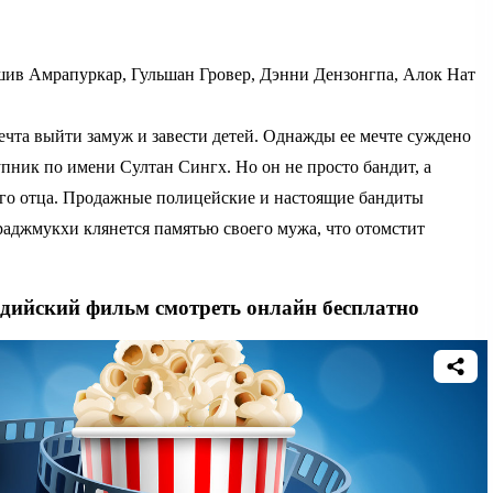
шив Амрапуркар, Гульшан Гровер, Дэнни Дензонгпа, Алок Нат
мечта выйти замуж и завести детей. Однажды ее мечте суждено
пник по имени Султан Сингх. Но он не просто бандит, а
его отца. Продажные полицейские и настоящие бандиты
раджмукхи клянется памятью своего мужа, что отомстит
ндийский фильм смотреть онлайн бесплатно