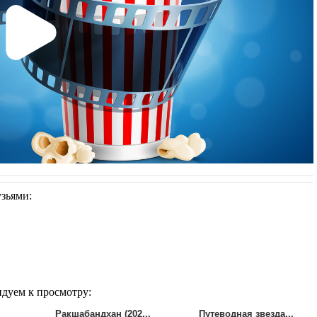
узьями:
ндуем к просмотру:
Ракшабандхан (202...
Путеводная звезда...