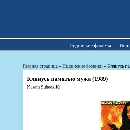
Skip
to
content
Индийские фильмы
Инди
Главная страница
»
Индийские боевики
»
Клянусь па
Клянусь памятью мужа (1989)
Kasam Suhaag Ki