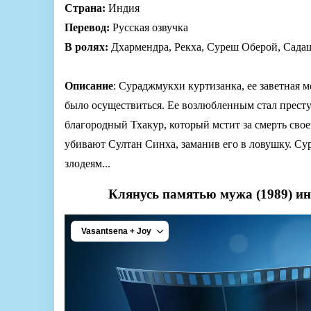
Страна:
Индия
Перевод:
Русская озвучка
В ролях:
Дхармендра, Рекха, Суреш Оберой, Сада
Описание
: Сураджмукхи куртизанка, ее заветная 
было осуществиться. Ее возлюбленным стал престу
благородный Тхакур, который мстит за смерть сво
убивают Султан Синха, заманив его в ловушку. Су
злодеям...
Клянусь памятью мужа (1989) и