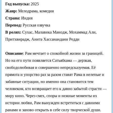
Год выпуска:
2025
Жанр:
Мелодрама, комедия
Страна:
Индия
Перевод:
Русская озвучка
В ролях:
Сухас, Малавика Манодж, Мохаммад Али,
Притхвирадж, Анита Хассанандани Редди
Описание
: Рам мечтает о спокойной жизни за границей.
Но на его пути появляется Сатьябхама — дерзкая,
свободолюбивая и совершенно непредсказуемая. Её
прямота и упорство раз за разом ставят Рама в нелепые и
забавные ситуации, но именно она становится тем
человеком, кто возвращает его к давно забытой страсти —
миру кино. Через смех, споры и нежные моменты их
истории любви, Рам вынужден встретиться с давними
ранами и заново открыть в себе силу творческой души.