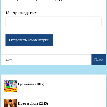
18 − тринадцать =
Search
for:
Громитель (2017)
Прем и Лила (2025)