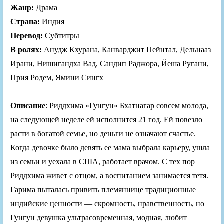
Жанр:
Драма
Страна:
Индия
Перевод:
Субтитры
В ролях:
Анудж Кхурана, Канварджит Пейнтал, Дельнааз
Ирани, Нишигандха Вад, Сандип Раджора, Йеша Ругани,
Прия Родем, Ямини Сингх
Описание
: Риддхима «Гунгун» Бхатнагар совсем молода,
на следующей неделе ей исполнится 21 год. Ей повезло
расти в богатой семье, но деньги не означают счастье.
Когда девочке было девять ее мама выбрала карьеру, ушла
из семьи и уехала в США, работает врачом. С тех пор
Риддхима живет с отцом, а воспитанием занимается тетя.
Гарима пыталась привить племяннице традиционные
индийские ценности — скромность, нравственность, но
Гунгун девушка ультрасовременная, модная, любит