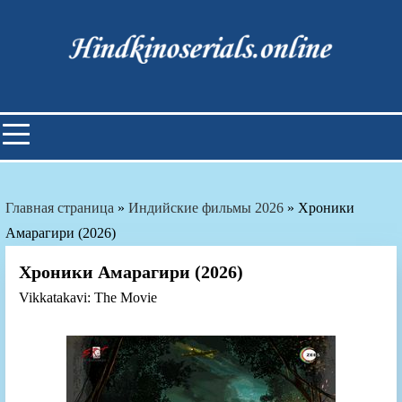
Skip
to
content
Индийские фильмы смотреть
онлайн
Главная страница
»
Индийские фильмы 2026
»
Хроники
Амарагири (2026)
Хроники Амарагири (2026)
Vikkatakavi: The Movie