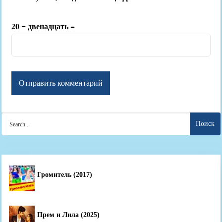
20 − двенадцать =
Search
for:
Громитель (2017)
Прем и Лила (2025)