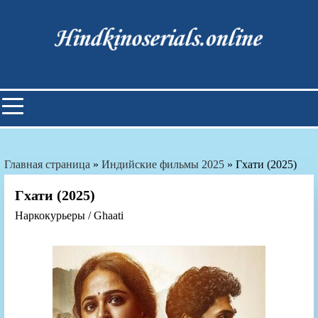
Skip
to
content
Индийские фильмы смотреть
онлайн
Главная страница
»
Индийские фильмы 2025
»
Гхати (2025)
Гхати (2025)
Наркокурьеры / Ghaati