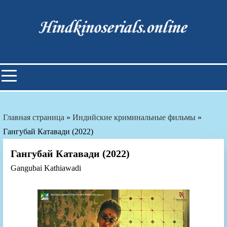
Skip
to
content
Индийские фильмы смотреть
онлайн
Главная страница
»
Индийские криминальные фильмы
»
Гангубай Катавади (2022)
Гангубай Катавади (2022)
Gangubai Kathiawadi