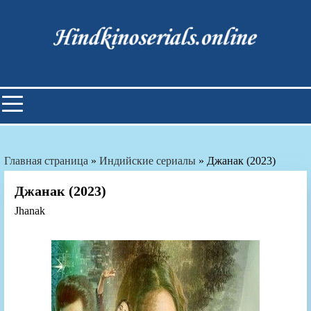
Skip
to
content
Индийские фильмы смотреть
онлайн
Главная страница
»
Индийские сериалы
»
Джанак (2023)
Джанак (2023)
Jhanak