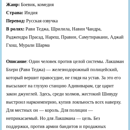
Жанр:
Боевик, комедия
Страна:
Индия
Перевод:
Русская озвучка
В ролях:
Рави Теджа, Шрилила, Навин Чандра,
Раджендра Прасад, Нареш, Правин, Самутиракани, Аджай
Гхош, Мурали Шарма
Описание
: Один человек против целой системы. Лакшман
Бхери (Рави Теджа) — железнодорожный полицейский,
который вершит правосудие, не глядя на устав. За это его
высылают на глухую станцию Адививарам, где царит
закон джунглей. Здесь, среди холмов, жестокий Шивуду
выстроил наркоимперию, купив лояльность всех наверху.
Для местных он — король. Для полиции —
неприкасаемый. Но для Лакшмана — цель. Без
поддержки, против армии бандитов и продажных