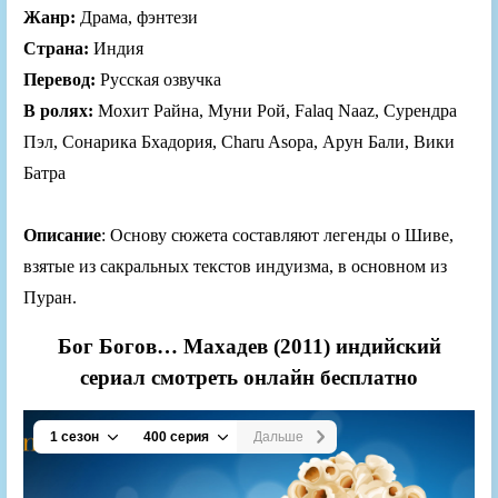
Жанр:
Драма, фэнтези
Страна:
Индия
Перевод:
Русская озвучка
В ролях:
Мохит Райна, Муни Рой, Falaq Naaz, Сурендра
Пэл, Сонарика Бхадория, Charu Asopa, Арун Бали, Вики
Батра
Описание
: Основу сюжета составляют легенды о Шиве,
взятые из сакральных текстов индуизма, в основном из
Пуран.
Бог Богов… Махадев (2011) индийский
сериал смотреть онлайн бесплатно