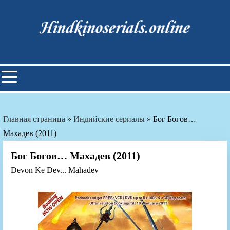
Skip
to
content
Индийские фильмы смотреть
онлайн
Главная страница
»
Индийские сериалы
»
Бог Богов…
Махадев (2011)
Бог Богов… Махадев (2011)
Devon Ke Dev... Mahadev