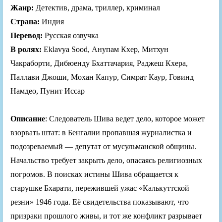
Жанр:
Детектив, драма, триллер, криминал
Страна:
Индия
Перевод:
Русская озвучка
В ролях:
Eklavya Sood, Анупам Кхер, Митхун
Чакраборти, Дибюенду Бхаттачария, Раджеш Кхера,
Паллави Джоши, Мохан Капур, Симрат Каур, Говинд
Намдео, Пунит Иссар
Описание
: Следователь Шива ведет дело, которое может
взорвать штат: в Бенгалии пропавшая журналистка и
подозреваемый — депутат от мусульманской общины.
Начальство требует закрыть дело, опасаясь религиозных
погромов. В поисках истины Шива обращается к
старушке Бхарати, пережившей ужас «Калькуттской
резни» 1946 года. Её свидетельства показывают, что
призраки прошлого живы, и тот же конфликт разрывает