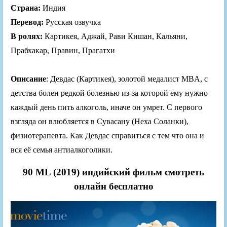
Страна:
Индия
Перевод:
Русская озвучка
В ролях:
Картикея, Аджай, Рави Кишан, Кальяни,
Прабхакар, Правин, Прагатхи
Описание
: Девдас (Картикея), золотой медалист MBA, с
детства болен редкой болезнью из-за которой ему нужно
каждый день пить алкоголь, иначе он умрет. С первого
взгляда он влюбляется в Сувасану (Неха Соланки),
физиотерапевта. Как Девдас справиться с тем что она и
вся её семья антиалкоголики.
90 ML (2019) индийский фильм смотреть
онлайн бесплатно